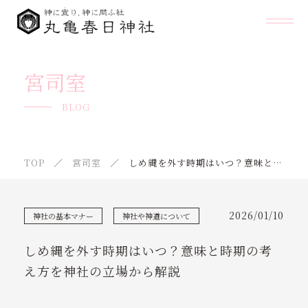
ABOUT US
宮司室
ENSHRINED KAMI
BLOG
PRAYERS
TOP
宮司室
しめ縄を外す時期はいつ？意味と時期の考え方を神社の立場から解説
PRICINCT GUIDE
AMULETS
2026/01/10
神社の基本マナー
神社や神道について
FAQ
しめ縄を外す時期はいつ？意味と時期の考
SCHEDULE
え方を神社の立場から解説
NEWS