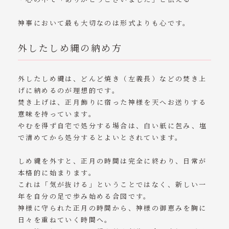
神事において最も大切なのは形式よりも心です。
外したしめ縄の納め方
外したしめ縄は、どんど焼き（左義長）などの焚き上
げに納めるのが理想的です。
焚き上げは、正月飾りに宿った神様を天へお送りする
意味を持っています。
やむを得ず自宅で処分する場合は、白い紙に包み、塩
で清めてから処分するとよいとされています。
しめ縄を外すと、正月の時間は完全に終わり、日常が
本格的に始まります。
これは「気が抜ける」ということではなく、新しい一
年を自分の足で歩み始める合図です。
神様に守られた正月の時間から、神様の御恵みを胸に
日々を重ねていく時間へ。