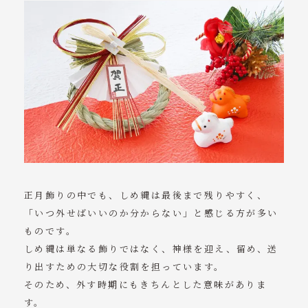
BLOG
ACCESS
CONTACT
tel. 080-6282-4428
授与所：10:00～14:00
※詳細は「神社予定」ページのカレンダーをご覧ください。
（参拝は24時間可）
正月飾りの中でも、しめ縄は最後まで残りやすく、
「いつ外せばいいのか分からない」と感じる方が多い
ものです。
しめ縄は単なる飾りではなく、神様を迎え、留め、送
り出すための大切な役割を担っています。
そのため、外す時期にもきちんとした意味がありま
す。