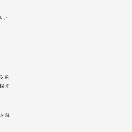
さい
る数
一陽来
が降