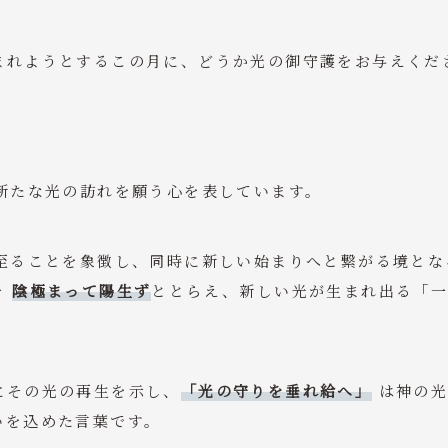
れようとするこの月に、どうか光の御守護をお与えくだ
新たな光の訪れを願う心を表しています。
に至ることを象徴し、同時に新しい始まりへと繋がる境とな
を
陰極まって陽生ず
ととらえ、新しい光が生まれ出る「
にその光の再生を示し、
「光の守りを垂れ給へ」
は神の光
いを込めた言葉です。