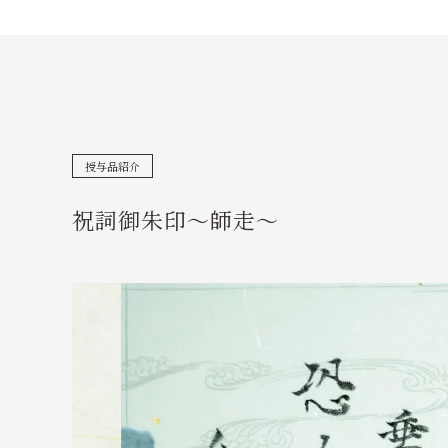
授与品紹介
祝詞御朱印〜師走〜