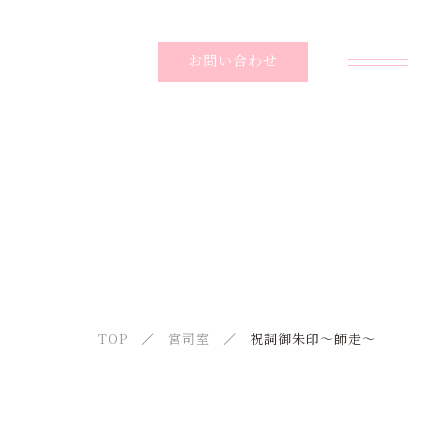
お問い合わせ
神社予定
SCHEDULE
お知らせ
NEWS
宮司室
TOP
宮司室
祝詞御朱印〜師走〜
BLOG
アクセス