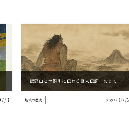
飯野山と土器川に伝わる巨人伝説｜おじょも・ダイダラボッチが語る讃岐の神話
07/31
07/
地域の歴史
2026/